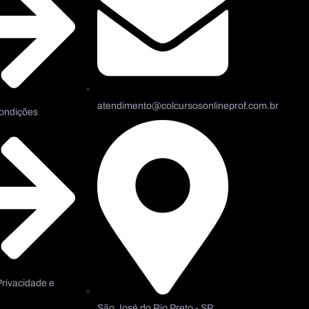
atendimento@colcursosonlineprof.com.br
ondições
Privacidade e
São José do Rio Preto - SP