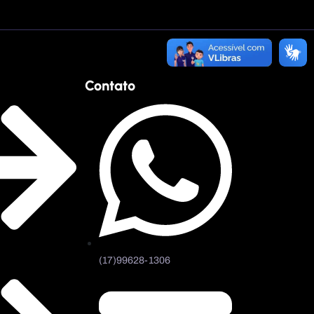
Contato
(17)99628-1306