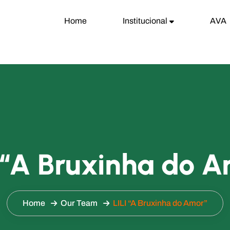
Home
Institucional
AVA
 “A Bruxinha do 
Home
Our Team
LILI “A Bruxinha do Amor”