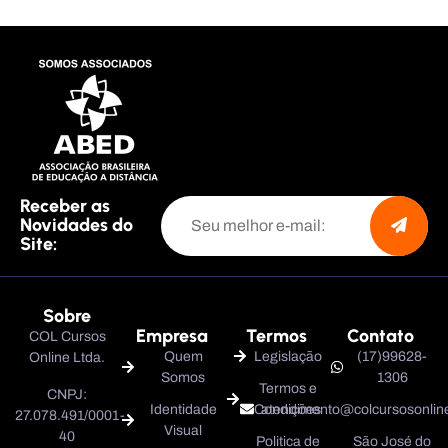
Receber as
Novidades do
Site:
Sobre
Empresa
Termos
Contato
COL Cursos
Quem
Legislação
(17)99628-
Online Ltda.
Somos
1306
Termos e
CNPJ:
Identidade
Condições
atendimento@colcursosonline
27.078.491/0001-
Visual
40
Politica de
São José do