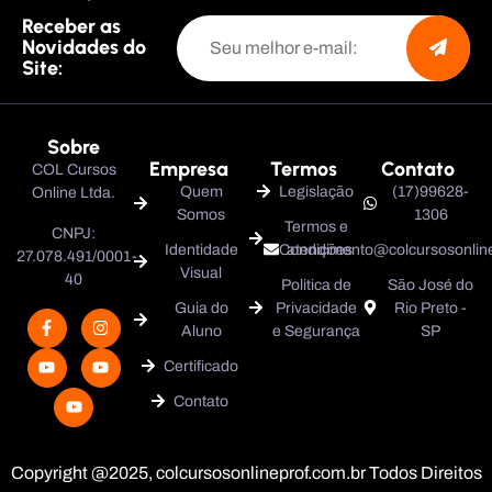
Receber as
Novidades do
Site:
Sobre
Empresa
Termos
Contato
COL Cursos
Quem
Legislação
(17)99628-
Online Ltda.
Somos
1306
Termos e
CNPJ:
Identidade
Condições
atendimento@colcursosonline
27.078.491/0001-
Visual
40
Politica de
São José do
Guia do
Privacidade
Rio Preto -
Aluno
e Segurança
SP
Certificado
Contato
Copyright @2025, colcursosonlineprof.com.br Todos Direitos