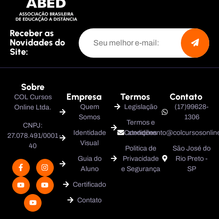
Receber as
Novidades do
Site:
Sobre
Empresa
Termos
Contato
COL Cursos
Quem
Legislação
(17)99628-
Online Ltda.
Somos
1306
Termos e
CNPJ:
Identidade
Condições
atendimento@colcursosonline
27.078.491/0001-
Visual
40
Politica de
São José do
Guia do
Privacidade
Rio Preto -
Aluno
e Segurança
SP
Certificado
Contato