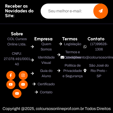
Receber as
Novidades do
Site:
Sobre
Empresa
Termos
Contato
COL Cursos
Quem
Legislação
(17)99628-
Online Ltda.
Somos
1306
Termos e
CNPJ:
Identidade
Condições
atendimento@colcursosonline
27.078.491/0001-
Visual
40
Politica de
São José do
Guia do
Privacidade
Rio Preto -
Aluno
e Segurança
SP
Certificado
Contato
Copyright @2025, colcursosonlineprof.com.br Todos Direitos