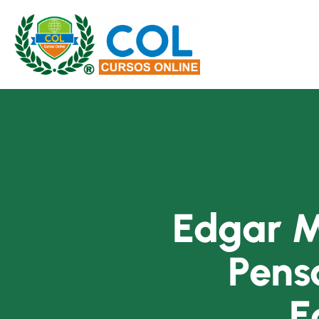
Edgar M
Pens
E