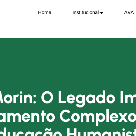
Home
Institucional
AVA
orin: O Legado Im
amento Complexo
ducação Humanis