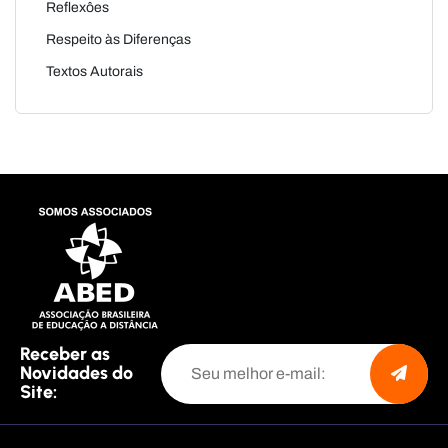
Reflexôes
Respeito às Diferenças
Textos Autorais
Receber as
Novidades do
Site: