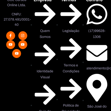
Online Ltda.
CNPJ:
27.078.491/0001-
40
Quem
Legislação
(17)99628-
Somos
1306
Termos e
atendimento@co
Identidade
Condições
Visual
Politica de
São José do