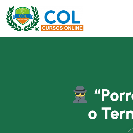
“Porr
o Ter