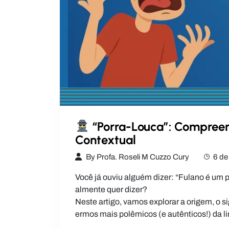
“Porra-Louca”: Compree
Contextual
By
Profa. Roseli M Cuzzo Cury
6 de
Você já ouviu alguém dizer: “Fulano é um p
almente quer dizer?
Neste artigo, vamos explorar a origem, o si
ermos mais polêmicos (e autênticos!) da l