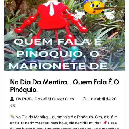
No Dia Da Mentira… Quem Fala É O
Pinóquio.
By
Profa. Roseli M Cuzzo Cury
1 de abril de 20
25
No Dia da Mentira… quem fala é o Pinóquio. Sim, ele já m
entiu. O nariz cresceu.Mas hoje, ele decidiu mudar.
Essa