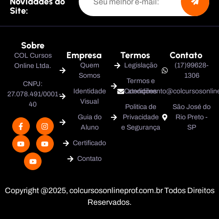
Novidades do
Site:
Sobre
Empresa
Termos
Contato
COL Cursos
Quem
Legislação
(17)99628-
Online Ltda.
Somos
1306
Termos e
CNPJ:
Identidade
Condições
atendimento@colcursosonline
27.078.491/0001-
Visual
40
Politica de
São José do
Guia do
Privacidade
Rio Preto -
Aluno
e Segurança
SP
Certificado
Contato
Copyright @2025, colcursosonlineprof.com.br Todos Direitos
Reservados.