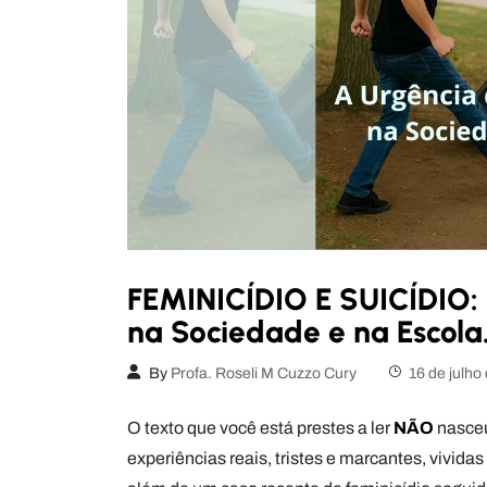
FEMINICÍDIO E SUICÍDIO: 
na Sociedade e na Escola
By
Profa. Roseli M Cuzzo Cury
16 de julho
O texto que você está prestes a ler
NÃO
nasceu
experiências reais, tristes e marcantes, vivid