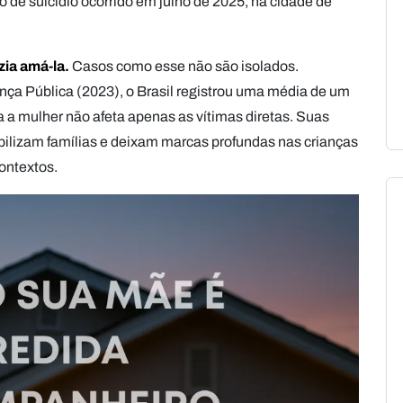
 de suicídio ocorrido em julho de 2025, na cidade de
zia amá-la
.
Casos como esse não são isolados.
ça Pública (2023), o Brasil registrou uma média de um
ra a mulher não afeta apenas as vítimas diretas. Suas
lizam famílias e deixam marcas profundas nas crianças
ontextos.